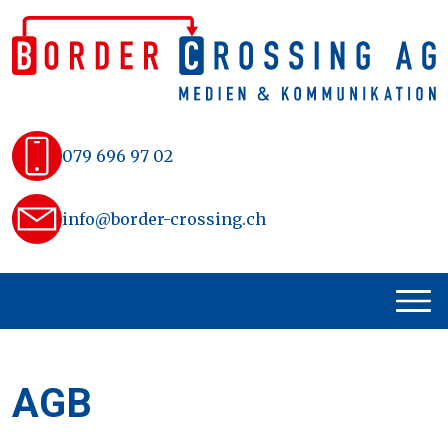
Skip
to
content
079 696 97 02
info@border-crossing.ch
AGB