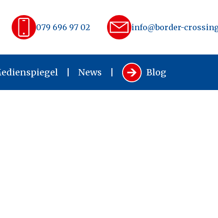
079 696 97 02
info@border-crossing
edienspiegel
News
Blog