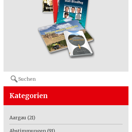
Search
for:
Kategorien
Aargau
(21)
Abstimmungen
(91)