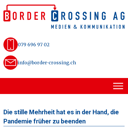
Skip
to
content
079 696 97 02
info@border-crossing.ch
Die stille Mehrheit hat es in der Hand, die
Pandemie früher zu beenden