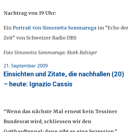
Nachtrag von 19 Uhr:
Ein
Portrait von Simonetta Sommaruga
im “Echo der
Zeit” von Schweizer Radio DRS
Foto Simonetta Sommaruga: Mark Balsiger
Posted
21. September 2009
on
Einsichten und Zitate, die nachhallen (20)
– heute: Ignazio Cassis
“Wenn das nächste Mal erneut kein Tessiner
Bundesrat wird, schliessen wir den
Gotthardtunnel; dann gibt es eine Sezession.”