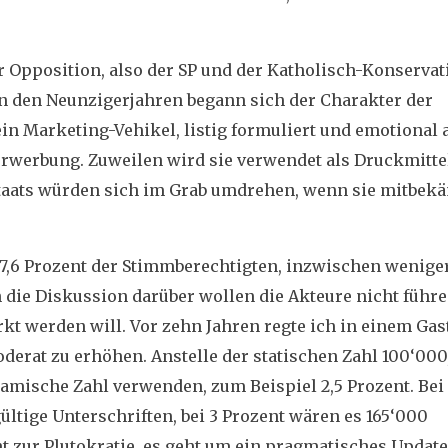
r Opposition, also der SP und der Katholisch-Konservati
In den Neunzigerjahren begann sich der Charakter der
 ein Marketing-Vehikel, listig formuliert und emotional 
rwerbung. Zuweilen wird sie verwendet als Druckmitte
aats würden sich im Grab umdrehen, wenn sie mitbek
7,6 Prozent der Stimmberechtigten,
inzwischen weniger
och die Diskussion darüber wollen die Akteure nicht führe
 werden will. Vor zehn Jahren regte ich in einem Gast
erat zu erhöhen. Anstelle der statischen Zahl 100‘000,
mische Zahl verwenden, zum Beispiel 2,5 Prozent. Bei 
ültige Unterschriften, bei 3 Prozent wären es 165‘000
t zur Plutokratie, es geht um ein pragmatisches Update