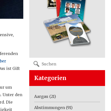
e
ensive,
eferenden
Search
ber
for:
s ist Gift
Kategorien
nur um
. Unter den
Aargau
(21)
rd. Die
Abstimmungen
(91)
digkeit