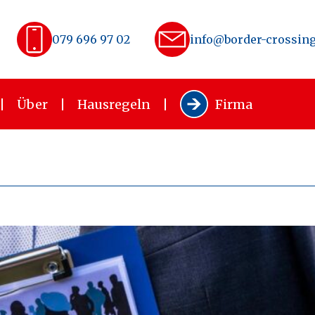
079 696 97 02
info@border-crossing
Über
Hausregeln
Firma