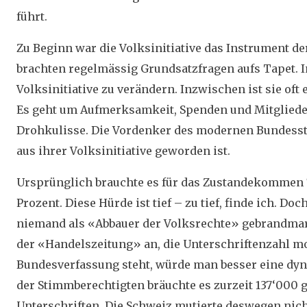
führt.
Zu Beginn war die Volksinitiative das Instrument de
brachten regelmässig Grundsatzfragen aufs Tapet. 
Volksinitiative zu verändern. Inzwischen ist sie oft
Es geht um Aufmerksamkeit, Spenden und Mitgliede
Drohkulisse. Die Vordenker des modernen Bundesst
aus ihrer Volksinitiative geworden ist.
Ursprünglich brauchte es für das Zustandekommen 
Prozent. Diese Hürde ist tief – zu tief, finde ich. D
niemand als «Abbauer der Volksrechte» gebrandmarkt
der «Handelszeitung» an, die Unterschriftenzahl mod
Bundesverfassung steht, würde man besser eine dyna
der Stimmberechtigten bräuchte es zurzeit 137‘000 g
Unterschriften. Die Schweiz mutierte deswegen nich