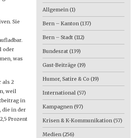
Allgemein
(1)
ven. Sie
Bern – Kanton
(137)
Bern – Stadt
(112)
aufladbar.
l oder
Bundesrat
(139)
ämen, was
Gast-Beiträge
(19)
Humor, Satire & Co
(19)
 als 2
n, weil
International
(57)
beitrag in
Kampagnen
(97)
 die in der
2,5 Prozent
Krisen & K-Kommunikation
(57)
Medien
(256)
.