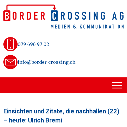
Skip
to
content
079 696 97 02
info@border-crossing.ch
Einsichten und Zitate, die nachhallen (22)
– heute: Ulrich Bremi