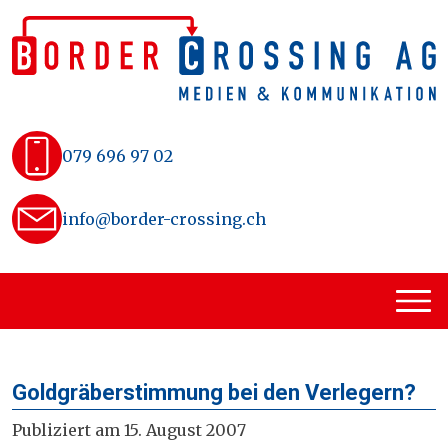
Skip
to
content
079 696 97 02
info@border-crossing.ch
Goldgräberstimmung bei den Verlegern?
Publiziert am 15. August 2007