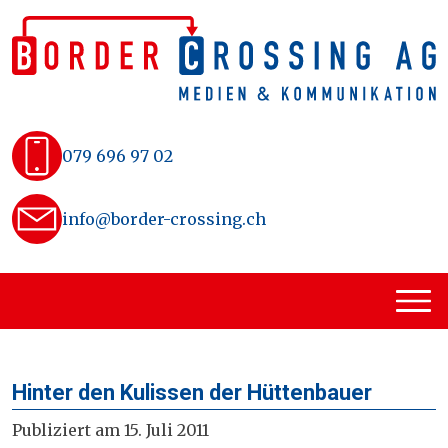
Skip
to
content
079 696 97 02
info@border-crossing.ch
Hinter den Kulissen der Hüttenbauer
Publiziert am 15. Juli 2011