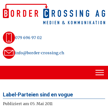
Skip
to
content
079 696 97 02
info@border-crossing.ch
Label-Parteien sind en vogue
Publiziert am 05. Mai 2011