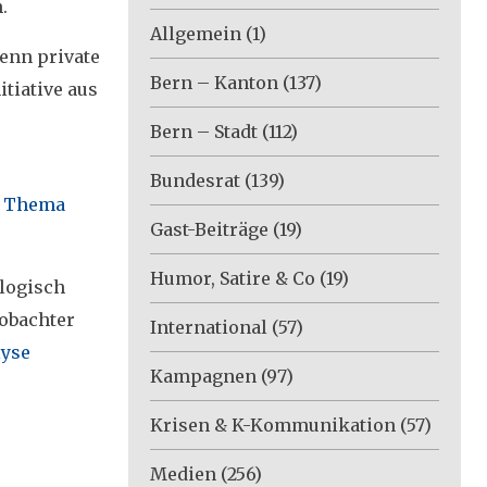
.
Allgemein
(1)
wenn private
Bern – Kanton
(137)
itiative aus
Bern – Stadt
(112)
Bundesrat
(139)
m Thema
Gast-Beiträge
(19)
Humor, Satire & Co
(19)
ologisch
eobachter
International
(57)
lyse
Kampagnen
(97)
Krisen & K-Kommunikation
(57)
Medien
(256)