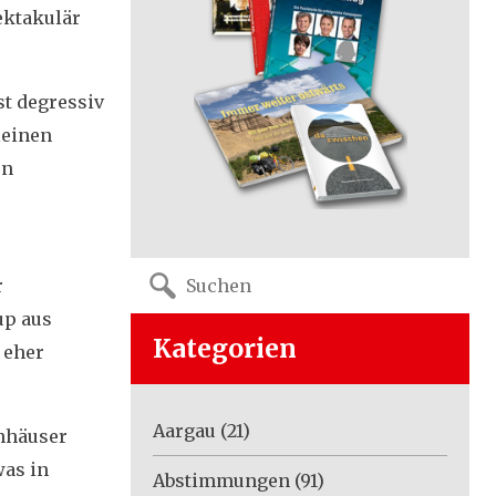
ektakulär
st degressiv
leinen
en
Search
r
for:
up aus
Kategorien
, eher
Aargau
(21)
enhäuser
was in
Abstimmungen
(91)