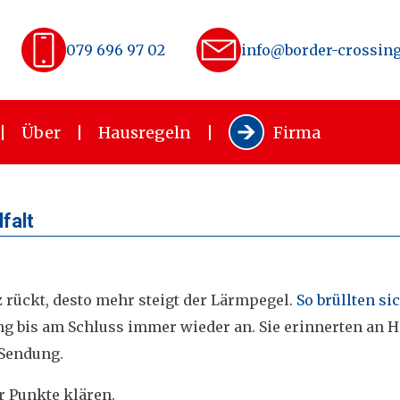
079 696 97 02
info@border-crossing
Über
Hausregeln
Firma
falt
rückt, desto mehr steigt der Lärmpegel.
So brüllten si
ng bis am Schluss immer wieder an. Sie erinnerten an H
 Sendung.
r Punkte klären.