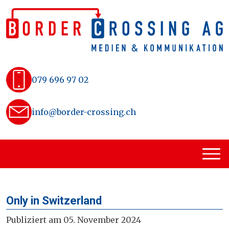
Skip
to
content
079 696 97 02
info@border-crossing.ch
Only in Switzerland
Publiziert am 05. November 2024