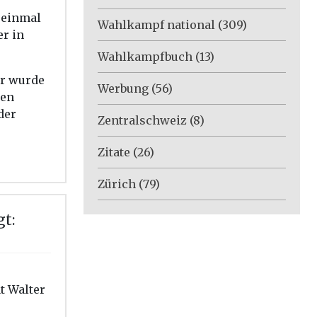
 einmal
Wahlkampf national
(309)
er in
Wahlkampfbuch
(13)
er wurde
Werbung
(56)
len
der
Zentralschweiz
(8)
Zitate
(26)
Zürich
(79)
gt:
t Walter