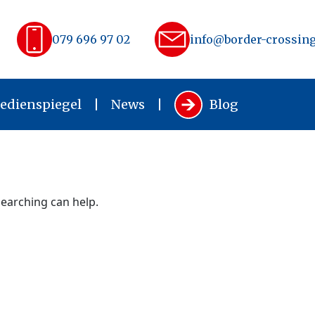
079 696 97 02
info@border-crossing
edienspiegel
News
Blog
searching can help.