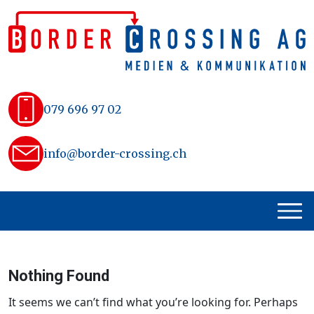
Skip
to
content
079 696 97 02
info@border-crossing.ch
Nothing Found
It seems we can’t find what you’re looking for. Perhaps