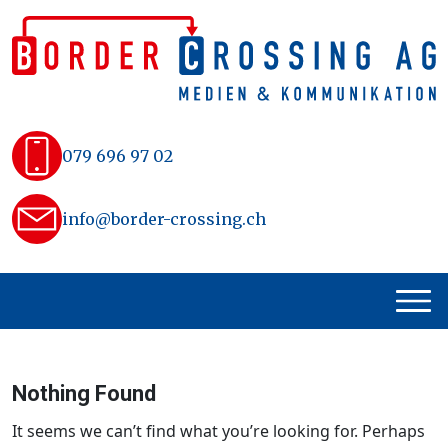
Skip
to
content
079 696 97 02
info@border-crossing.ch
Nothing Found
It seems we can’t find what you’re looking for. Perhaps