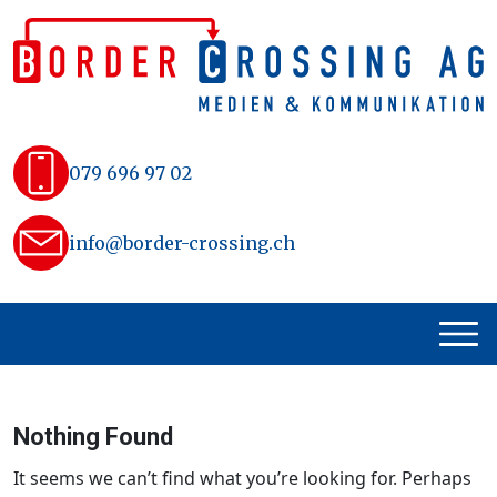
Skip
to
content
079 696 97 02
info@border-crossing.ch
Nothing Found
It seems we can’t find what you’re looking for. Perhaps