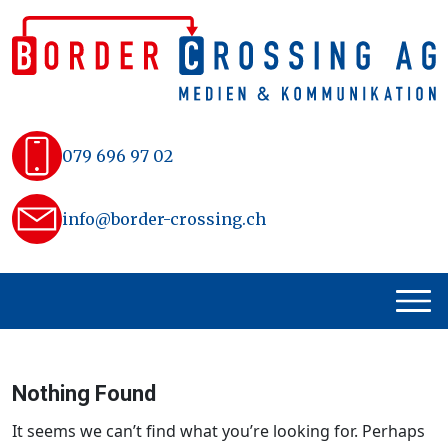
Skip
to
content
079 696 97 02
info@border-crossing.ch
Nothing Found
It seems we can’t find what you’re looking for. Perhaps