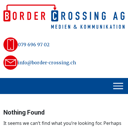
Skip
to
content
079 696 97 02
info@border-crossing.ch
Nothing Found
It seems we can’t find what you’re looking for. Perhaps