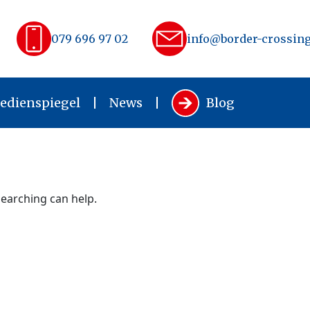
079 696 97 02
info@border-crossing
edienspiegel
News
Blog
searching can help.