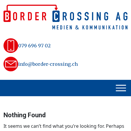
Skip
to
content
079 696 97 02
info@border-crossing.ch
Nothing Found
It seems we can’t find what you’re looking for. Perhaps