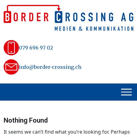
Skip
to
content
079 696 97 02
info@border-crossing.ch
Nothing Found
It seems we can’t find what you’re looking for. Perhaps