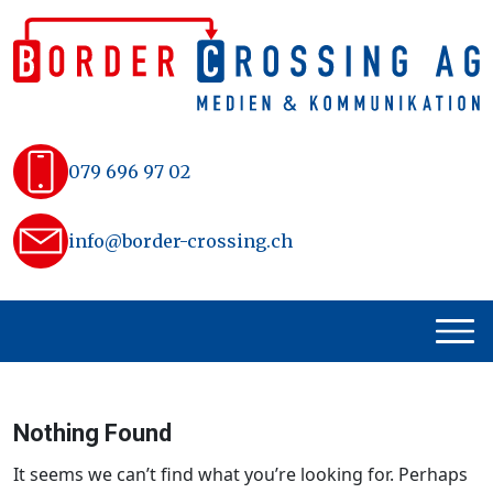
Skip
to
content
079 696 97 02
info@border-crossing.ch
Nothing Found
It seems we can’t find what you’re looking for. Perhaps