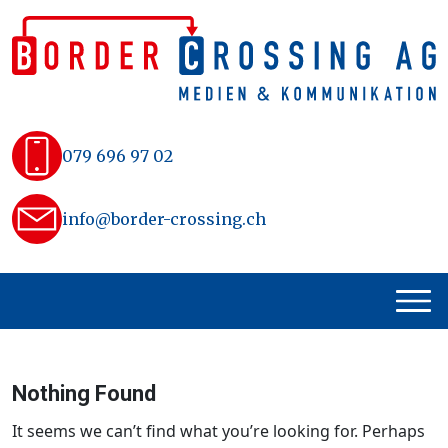
Skip
to
content
079 696 97 02
info@border-crossing.ch
Nothing Found
It seems we can’t find what you’re looking for. Perhaps