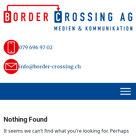
Skip
to
content
079 696 97 02
info@border-crossing.ch
Nothing Found
It seems we can’t find what you’re looking for. Perhaps