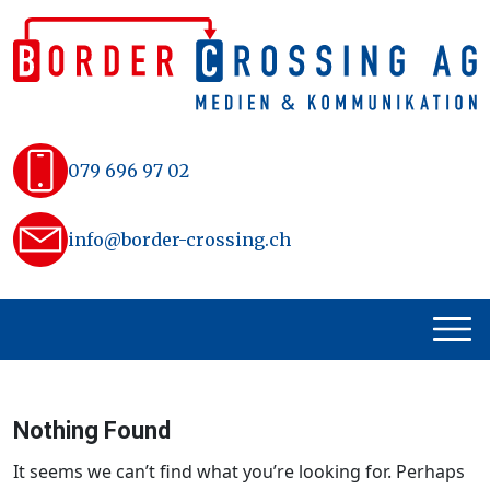
Skip
to
content
079 696 97 02
info@border-crossing.ch
Nothing Found
It seems we can’t find what you’re looking for. Perhaps