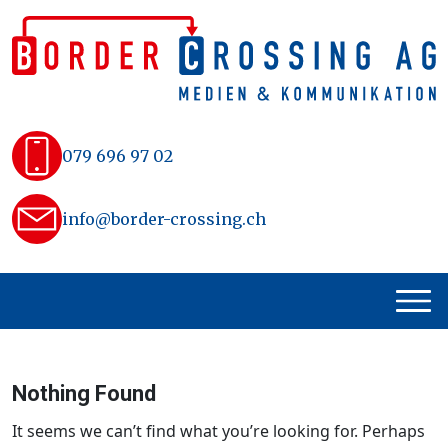
Skip
to
content
079 696 97 02
info@border-crossing.ch
Nothing Found
It seems we can’t find what you’re looking for. Perhaps