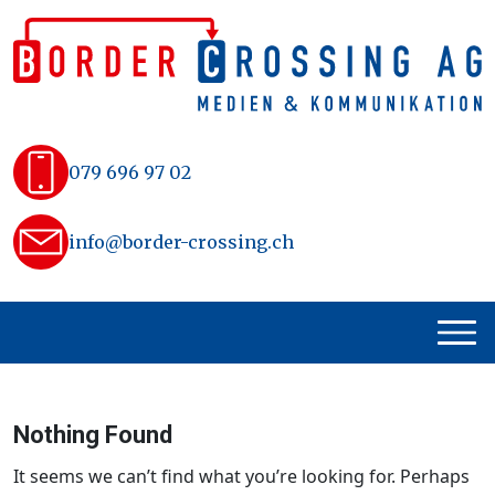
Skip
to
content
079 696 97 02
info@border-crossing.ch
Nothing Found
It seems we can’t find what you’re looking for. Perhaps