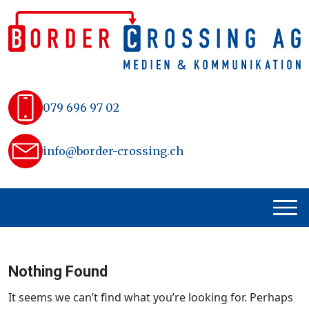
Skip
to
content
079 696 97 02
info@border-crossing.ch
Nothing Found
It seems we can’t find what you’re looking for. Perhaps