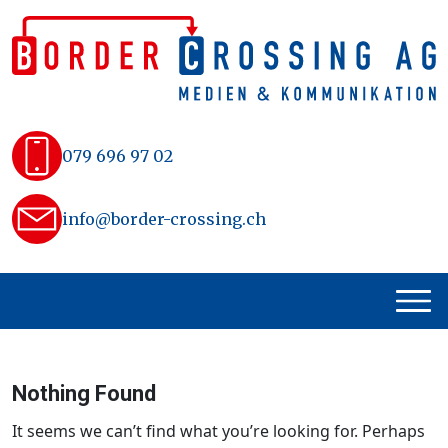
Skip
to
content
079 696 97 02
info@border-crossing.ch
Nothing Found
It seems we can’t find what you’re looking for. Perhaps