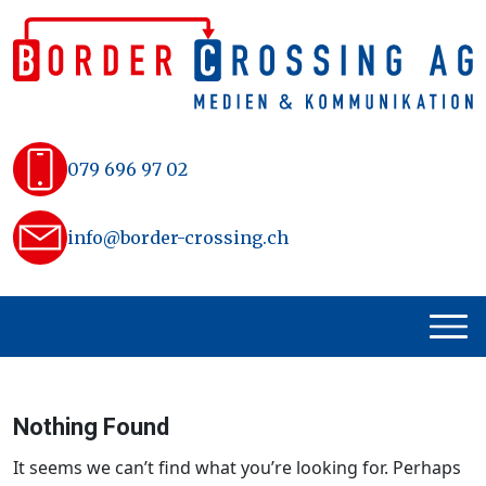
Skip
to
content
079 696 97 02
info@border-crossing.ch
Nothing Found
It seems we can’t find what you’re looking for. Perhaps