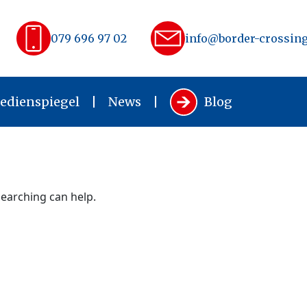
079 696 97 02
info@border-crossing
edienspiegel
News
Blog
searching can help.