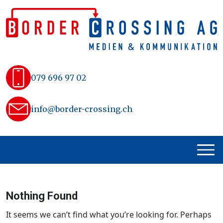
Skip
to
content
079 696 97 02
info@border-crossing.ch
Nothing Found
It seems we can’t find what you’re looking for. Perhaps