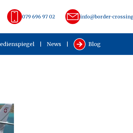
079 696 97 02
info@border-crossing
edienspiegel
News
Blog