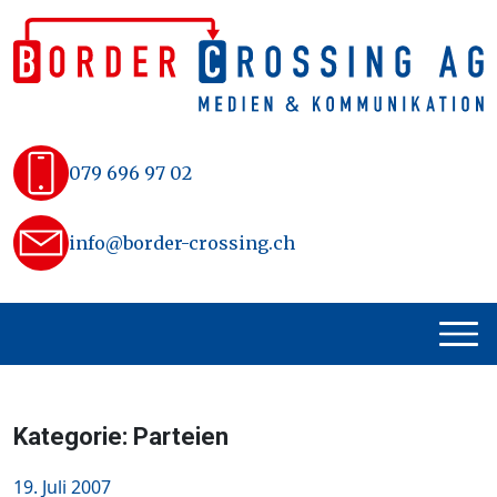
Skip
to
content
079 696 97 02
info@border-crossing.ch
Kategorie:
Parteien
Posted
19. Juli 2007