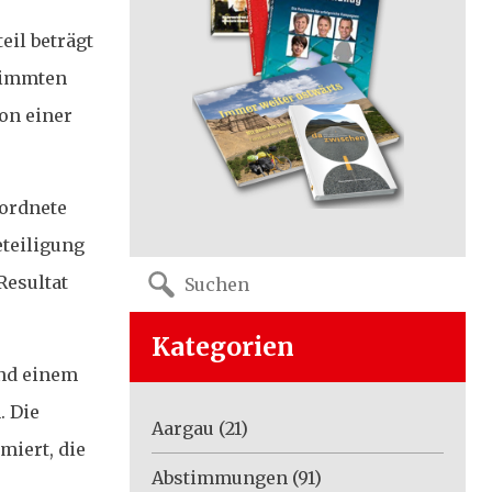
eil beträgt
Stimmten
on einer
eordnete
teiligung
Search
Resultat
for:
Kategorien
und einem
. Die
Aargau
(21)
miert, die
Abstimmungen
(91)