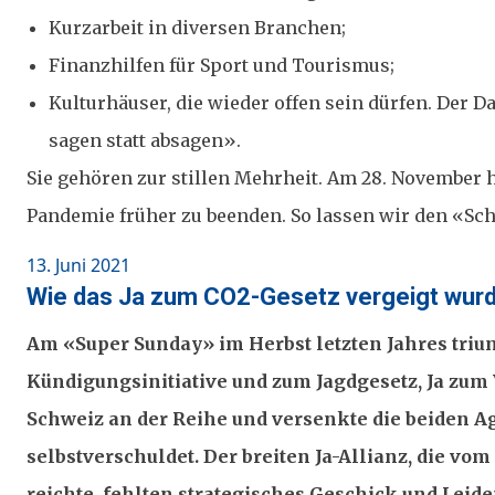
Kurzarbeit in diversen Branchen;
Finanzhilfen für Sport und Tourismus;
Kulturhäuser, die wieder offen sein dürfen. Der 
sagen statt absagen».
Sie gehören zur stillen Mehrheit. Am 28. November h
Pandemie früher zu beenden. So lassen wir den «Sch
Posted
13. Juni 2021
on
Wie das Ja zum CO2-Gesetz vergeigt wur
Am «Super Sunday» im Herbst letzten Jahres trium
Kündigungsinitiative und zum Jagdgesetz, Ja zum 
Schweiz an der Reihe und versenkte die beiden Agr
selbstverschuldet. Der breiten Ja-Allianz, die 
reichte, fehlten strategisches Geschick und Le