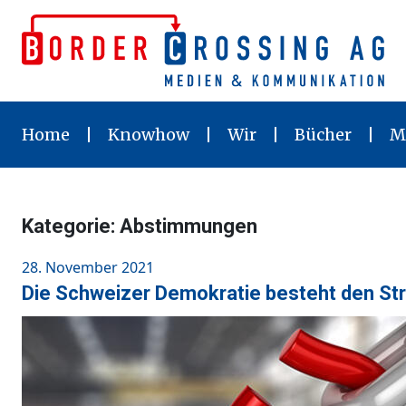
Skip
to
content
Home
Knowhow
Wir
Bücher
M
Kategorie:
Abstimmungen
Posted
28. November 2021
on
Die Schweizer Demokratie besteht den St