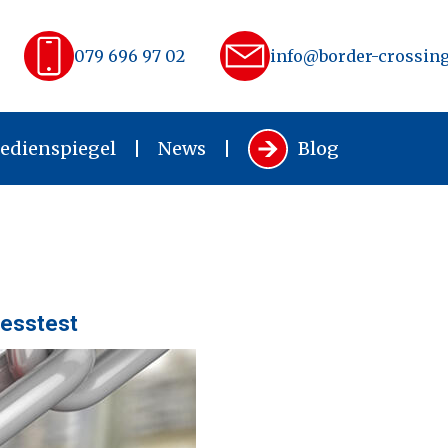
079 696 97 02
info@border-crossing
edienspiegel
News
Blog
resstest