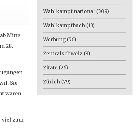
Wahlkampf national
(309)
Wahlkampfbuch
(13)
ab Mitte
Werbung
(56)
am 28.
Zentralschweiz
(8)
Zitate
(26)
zeugungen
Zürich
(79)
il. Sie
ht waren
o viel zum