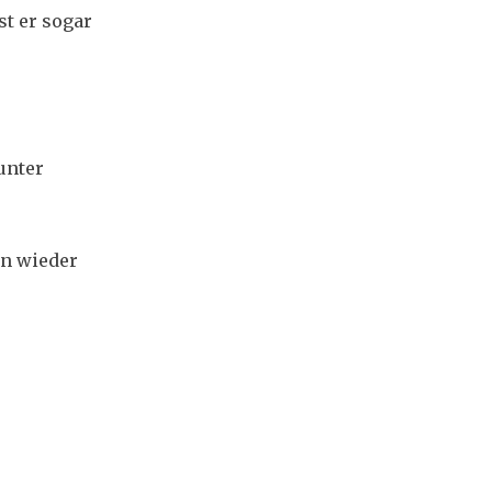
st er sogar
unter
en wieder