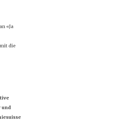
an «Ja
mit die
tive
r und
miesuisse