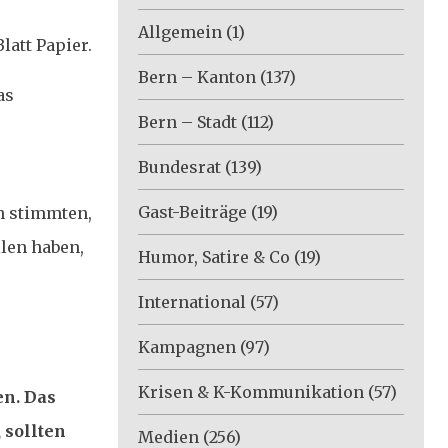
Allgemein
(1)
att Papier.
Bern – Kanton
(137)
as
Bern – Stadt
(112)
Bundesrat
(139)
Gast-Beiträge
(19)
in stimmten,
len haben,
Humor, Satire & Co
(19)
International
(57)
Kampagnen
(97)
Krisen & K-Kommunikation
(57)
en. Das
 sollten
Medien
(256)