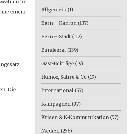
tswahlen im
Allgemein
(1)
 käme einem
Bern – Kanton
(137)
Bern – Stadt
(112)
Bundesrat
(139)
Gast-Beiträge
(19)
ungssatz
Humor, Satire & Co
(19)
en. Die
International
(57)
Kampagnen
(97)
Krisen & K-Kommunikation
(57)
Medien
(256)