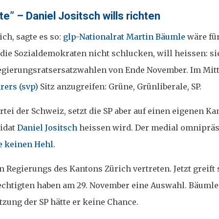
te” – Daniel Jositsch wills richten
ch, sagte es so:
glp-Nationalrat Martin Bäumle
wäre für
 die Sozialdemokraten nicht schlucken, will heissen: si
Regierungsratsersatzwahlen von Ende November. Im Mit
rers (svp)
Sitz anzugreifen: Grüne, Grünliberale, SP.
tei der Schweiz, setzt die SP aber auf einen eigenen Ka
didat
Daniel Jositsch
heissen wird. Der medial omniprä
e keinen Hehl
.
n Regierungs des Kantons Zürich vertreten. Jetzt greift 
erechtigten haben am 29. November eine Auswahl. Bäumle
tzung der SP hätte er keine Chance.