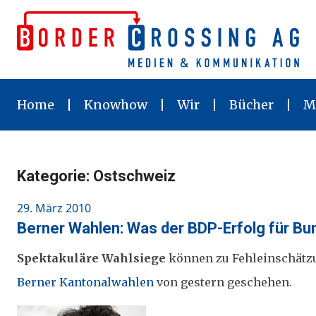
Skip
to
content
Home
Knowhow
Wir
Bücher
M
Kategorie:
Ostschweiz
Posted
29. März 2010
on
Berner Wahlen: Was der BDP-Erfolg für B
Spektakuläre Wahlsiege
können zu Fehleinschätzu
Berner Kantonalwahlen
von gestern geschehen.