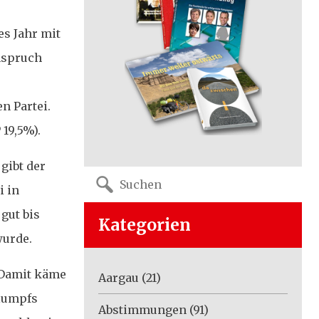
es Jahr mit
Anspruch
n Partei.
19,5%).
gibt der
Search
for:
i in
gut bis
Kategorien
wurde.
 Damit käme
Aargau
(21)
hlumpfs
Abstimmungen
(91)