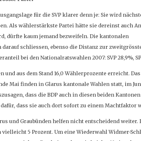
usgangslage für die SVP klarer denn je: Sie wird nächst
n. Als wählerstärkste Partei hätte sie dereinst auch 
ird, dürfte kaum jemand bezweifeln. Die kantonalen
 darauf schliessen, ebenso die Distanz zur zweitgrösste
ranteil bei den Nationalratswahlen 2007: SVP 28,9%, SP 
n und aus dem Stand 16,0 Wählerprozente erreicht. Das 
de Mai finden in Glarus kantonale Wahlen statt, im Jun
usagen, dass die BDP auch in diesen beiden Kantonen 
 dafür, dass sie auch dort sofort zu einem Machtfaktor 
arus und Graubünden helfen nicht entscheidend weiter.
on vielleicht 5 Prozent. Um eine Wiederwahl Widmer-Sc