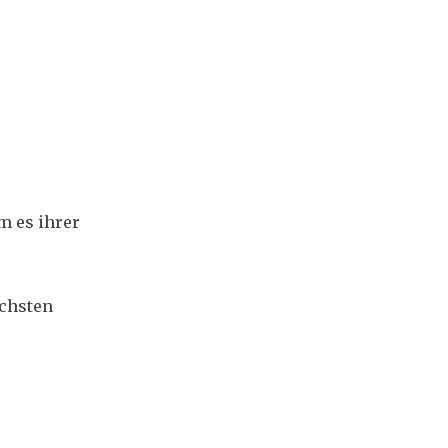
m es ihrer
ächsten