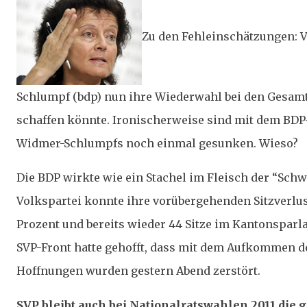
Zu den Fehleinschätzungen: V
Schlumpf (bdp) nun ihre Wiederwahl bei den Gesam
schaffen könnte. Ironischerweise sind mit dem BDP
Widmer-Schlumpfs noch einmal gesunken. Wieso?
Die BDP wirkte wie ein Stachel im Fleisch der “Schw
Volkspartei konnte ihre vorübergehenden Sitzverlu
Prozent und bereits wieder 44 Sitze im Kantonsparlam
SVP-Front hatte gehofft, dass mit dem Aufkommen d
Hoffnungen wurden gestern Abend zerstört.
SVP bleibt auch bei Nationalratswahlen 2011 die g