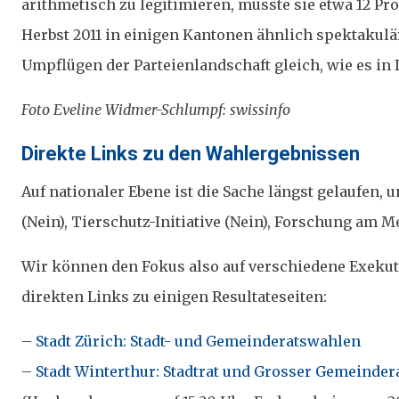
arithmetisch zu legitimieren, müsste sie etwa 12 Pro
Herbst 2011 in einigen Kantonen ähnlich spektakulä
Umpflügen der Parteienlandschaft gleich, wie es in 
Foto Eveline Widmer-Schlumpf: swissinfo
Posted
Direkte Links zu den Wahlergebnissen
on
Auf nationaler Ebene ist die Sache längst gelaufen
(Nein), Tierschutz-Initiative (Nein), Forschung am M
Wir können den Fokus also auf verschiedene Exekut
direkten Links zu einigen Resultateseiten:
–
Stadt Zürich: Stadt- und Gemeinderatswahlen
–
Stadt Winterthur: Stadtrat und Grosser Gemeinder