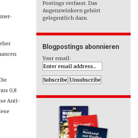
Postings verfasst. Das
Augenzwinkern gehört
dmer-
gelegentlich dazu.
eher
Blogpostings abonnieren
Chancen
Your email:
Die
nus 0,8
se Anti-
iese