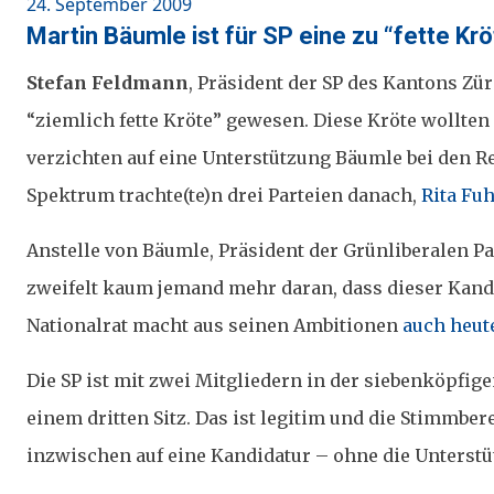
Posted
24. September 2009
on
Martin Bäumle ist für SP eine zu “fette Krö
Stefan Feldmann
,
Präsident der SP des Kantons Züri
“ziemlich fette Kröte” gewesen. Diese Kröte wollten
verzichten auf eine Unterstützung Bäumle bei den 
Spektrum trachte(te)n drei Parteien danach,
Rita Fuh
Anstelle von Bäumle, Präsident der Grünliberalen Par
zweifelt kaum jemand mehr daran, dass dieser Kan
Nationalrat macht aus seinen Ambitionen
auch heut
Die SP ist mit zwei Mitgliedern in der siebenköpfige
einem dritten Sitz. Das ist legitim und die Stimmb
inzwischen auf eine Kandidatur – ohne die Unterstü