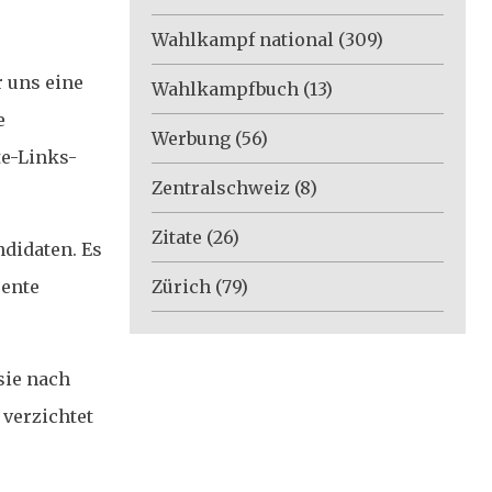
Wahlkampf national
(309)
 uns eine
Wahlkampfbuch
(13)
e
Werbung
(56)
te-Links-
Zentralschweiz
(8)
Zitate
(26)
ndidaten. Es
Zürich
(79)
sente
sie nach
 verzichtet